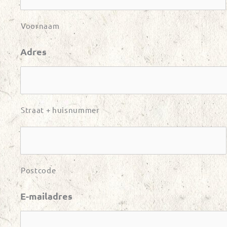
Voornaam
Adres
Straat + huisnummer
Postcode
E-mailadres